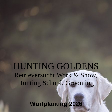
HUNTING GOLDENS
Retrieverzucht Work & Show,
Hunting School, Grooming
Wurfplanung 2026