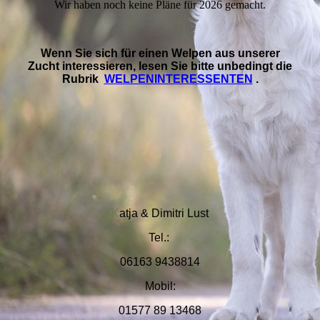
Wir haben noch keine Pläne für 2026 gemacht.
Wenn Sie sich für einen Welpen aus unserer
Zucht interessieren, lesen Sie bitte unbedingt die
Rubrik
WELPENINTERESSENTEN
.
K
at
ja & Dimitri Lust
Tel.:
06163 9438814
Mobil:
01577 89 13468