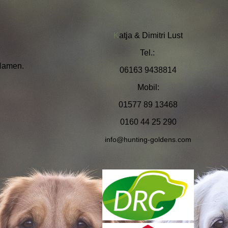
K
at
ja & Dimitri Lust
Tel.:
gen Namen.
06163 9438814
Mobil:
01577 89 13468
0160 44 25 290
info@
hunting-goldens.com