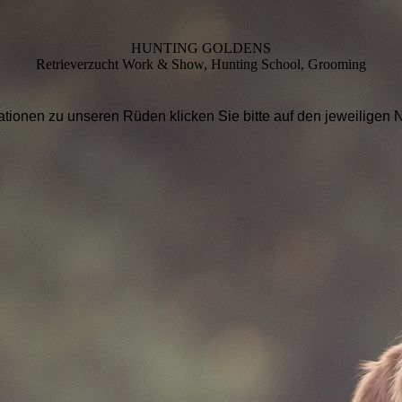
HUNTING GOLDENS
Retrieverzucht Work & Show, Hunting School, Grooming
mationen zu unseren Rüden klicken Sie bitte auf den jeweili