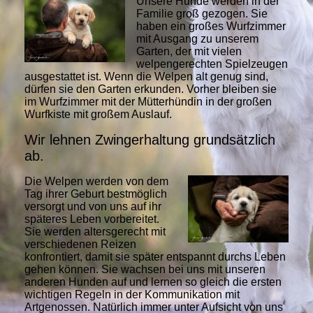
Unsere Hunde werden in der
Familie groß gezogen. Sie
haben ein großes Wurfzimmer
mit Ausgang zu unserem
Garten, der mit vielen
welpengerechten Spielzeugen
ausgestattet ist. Wenn die Welpen alt genug sind,
dürfen sie den Garten erkunden. Vorher bleiben sie
im Wurfzimmer mit der Mütterhündin in der großen
Wurfkiste mit großem Auslauf.
Wir lehnen Zwingerhaltung grundsätzlich
ab.
Die Welpen werden von dem
Tag ihrer Geburt bestmöglich
versorgt und von uns auf ihr
späteres Leben vorbereitet.
Sie werden altersgerecht mit
verschiedenen Reizen
konfrontiert, damit sie später entspannt durchs Leben
gehen können. Sie wachsen bei uns mit unseren
anderen Hunden auf und lernen so gleich die ersten
wichtigen Regeln in der Kommunikation mit
Artgenossen. Natürlich immer unter Aufsicht von uns