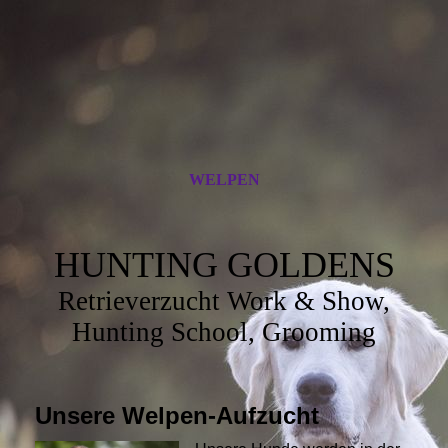
WELPEN
HUNTING GOLDENS
Retrieverzucht Work & Show,
Hunting School, Grooming
Unsere Welpen-Aufzucht