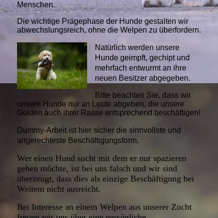
Menschen.
Die wichtige Prägephase der Hunde gestalten wir
abwechslungsreich, ohne die Welpen zu überfordern.
Natürlich werden unsere
Hunde geimpft, gechipt und
mehrfach entwurmt an ihre
neuen Besitzer abgegeben.
Bitte beachten Sie, dass wir
unsere Hunde nur an Leute abgeben, die unsere
Golden auch ihrer Rasse entsprechend beschäftigen!
Dummy-Arbeit ist hier sicher die sinnvollste und
artgerechteste Beschäftigungsform.
Wer einen Hund sucht mit dem er nur spazieren
gehen möchte, ist bei uns falsch und wir sind
überzeugt, dass dies als einzige Beschäftigung bei
Weitem nicht ausreicht.
Bei Interesse an einem Welpen aus unserer Zucht
freuen wir uns über eine persönliche