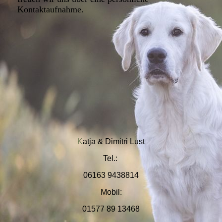
Kontaktaufnahme.
K
at
ja & Dimitri Lust
Tel.:
06163 9438814
Mobil:
01577 89 13468